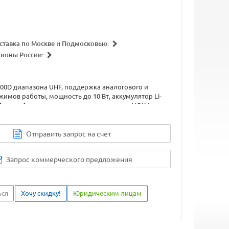
ставка по Москве и Подмосковью:
гионы России:
900D диапазона UHF, поддержка аналогового и
имов работы, мощность до 10 Вт, аккумулятор Li-
 Прочный корпус на алюминиевом шасси, VOX (с
без), скрэмблер, компандер, DTMF, 32 канала памяти,
разъём типа Kenwood.
Отправить запрос на счет
Запрос коммерческого предложения
ься
Хочу скидку!
Юридическим лицам