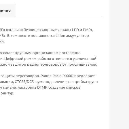
личие
 МГц (включая безлицензионные каналы LPD и PMR),
т. В комплекте поставляется Li-Ion аккумулятор
ки.
 позволяя крупным организациям постепенно
зи. Цифровой режим работы отличается увеличенной
адежной защитой радиопереговоров от прослушивания.
ащиты переговоров. Рация Racio R900D предлагает
вации, CTCSS/DCS шумоподавление, настройка групп
 канале, настройка DTMF, создание списков
арнитур.