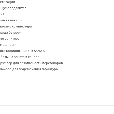
активации
 шумоподавитель
нна
емые клавиши
ание с компьютера
зряда батареи
ме репитера
 мощности
вого кодирования CTCSS/DCS
боты на занятом канале
рэмлер для безопасности переговоров
Kenwood для подключения гарнитуры