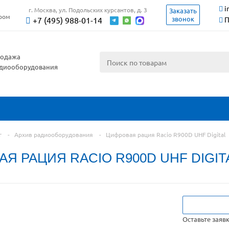
i
г. Москва, ул. Подольских курсантов, д. 3
Заказать
ером
звонок
+7 (495) 988-01-14
П
одажа
диооборудования
г
-
Архив радиооборудования
-
Цифровая рация Racio R900D UHF Digital
Я РАЦИЯ RACIO R900D UHF DIGIT
Оставьте заяв