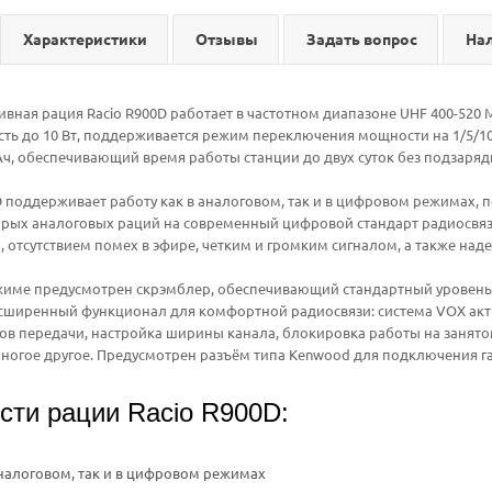
Характеристики
Отзывы
Задать вопрос
На
вная рация Racio R900D работает в частотном диапазоне UHF 400-520
ь до 10 Вт, поддерживается режим переключения мощности на 1/5/10 В
ч, обеспечивающий время работы станции до двух суток без подзаряд
D поддерживает работу как в аналоговом, так и в цифровом режимах,
тарых аналоговых раций на современный цифровой стандарт радиосвя
, отсутствием помех в эфире, четким и громким сигналом, а также н
име предусмотрен скрэмблер, обеспечивающий стандартный уровень з
сширенный функционал для комфортной радиосвязи: система VOX акти
ов передачи, настройка ширины канала, блокировка работы на занятом
ногое другое. Предусмотрен разъём типа Kenwood для подключения г
сти рации Racio R900D:
аналоговом, так и в цифровом режимах