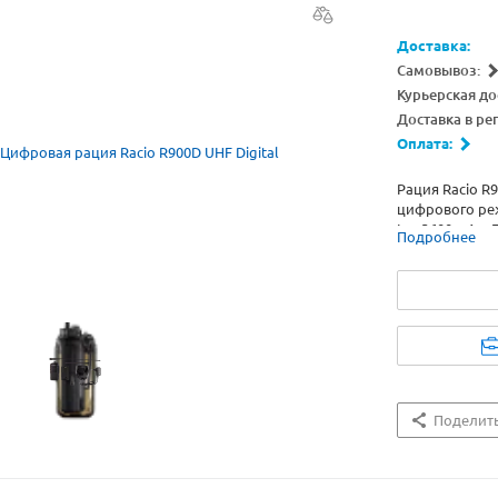
Доставка:
Самовывоз:
Курьерская до
Доставка в ре
Оплата:
Рация Racio R
цифрового реж
Ion 3600 мАч.
Подробнее
гарнитурой и 
гарнитурный 
Поделит