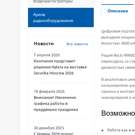
Видеорегистраторы
Описание
Архив
радиооборудования
Цифровая портати
выходная мощност
Новости
ёмкостью 3600 мА
Все новости
7 апреля 2026
Рация Racio R900
Компания представит
переходить со с
решения Hytera на выставке
дальностью связи
Securika Moscow 2026
В аналоговом реж
пользователю ра
19 февраля 2026
приема и контакт
Внимание! Изменение
сканирования и м
графика работы в
преддверии праздника
Возможно
30 декабря 2025
Работа как в 
С Новым 2026 годом!