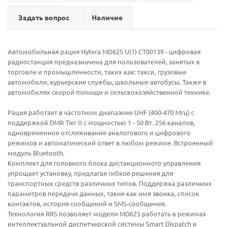
Задать вопрос
Наличие
Автомобильная рация Hytera MD625 U(1) CT00139 - цифровая
радиостанция предназначена для пользователей, занятых в
торговле и промышленности, таких как: такси, грузовые
автомобили, курьерские службы, школьные автобусы. Также в
автомобилях скорой помощи и сельскохозяйственной технике.
Рация работает в частотном диапазоне UHF (400-470 Мгц) с
поддержкой DMR Tier II с мощностью 1 - 50 Вт. 256 каналов,
одновременное отслеживание аналогового и цифрового
режимов и автоматический ответ в любом режиме. Встроенный
модуль Bluetooth.
Комплект для головного блока дистанционного управления
упрощает установку, предлагая гибкое решения для
транспортных средств различных типов. Поддержка различных
параметров передачи данных, такие как имя звонка, список
контактов, история сообщений и SMS-сообщения.
Технология RRS позволяет модели MD625 работать в режимах
интеллектуальной диспетчерской системы Smart Dispatch и