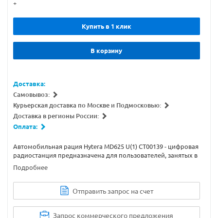
+
Купить в 1 клик
В корзину
Доставка:
Самовывоз:
Курьерская доставка по Москве и Подмосковью:
Доставка в регионы России:
Оплата:
Автомобильная рация Hytera MD625 U(1) CT00139 - цифровая
радиостанция предназначена для пользователей, занятых в
торговле и промышленности, таких как: такси, грузовые
Подробнее
автомобили, курьерские службы, школьные автобусы. UHF
(400-470 Мгц) с поддержкой DMR Tier II и встроенным
модулем Bluetooth, с мощностью 1 - 50 Вт. 256 каналов
Отправить запрос на счет
Запрос коммерческого предложения