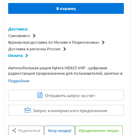
В корзину
Доставка:
Самовывоз:
Курьерская доставка по Москве и Подмосковью:
Доставка в регионы России:
Оплата:
Автомобильная рация Hytera MD625 VHF - цифровая
радиостанция предназначена для пользователей, занятых в
торговле и промышленности, таких как: такси, грузовые
Подробнее
автомобили, курьерские службы, школьные автобусы. VHF
(136-174 Мгц) с поддержкой DMR Tier II с мощностью 1 - 45 Вт.
256 каналов
Отправить запрос на счет
Запрос коммерческого предложения
Поделиться
Хочу скидку!
Юридическим лицам