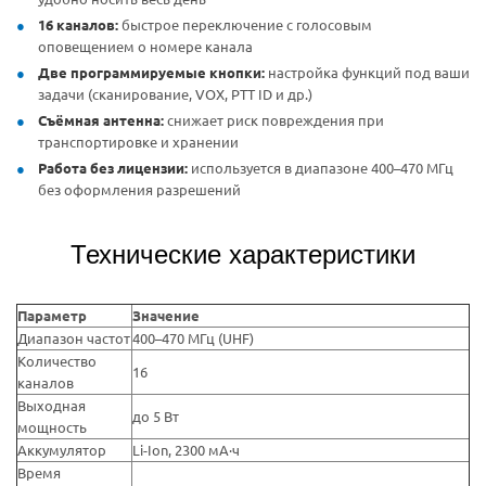
16 каналов:
быстрое переключение с голосовым
оповещением о номере канала
Две программируемые кнопки:
настройка функций под ваши
задачи (сканирование, VOX, PTT ID и др.)
Съёмная антенна:
снижает риск повреждения при
транспортировке и хранении
Работа без лицензии:
используется в диапазоне 400–470 МГц
без оформления разрешений
Технические характеристики
Параметр
Значение
Диапазон частот
400–470 МГц (UHF)
Количество
16
каналов
Выходная
до 5 Вт
мощность
Аккумулятор
Li-Ion, 2300 мА·ч
Время