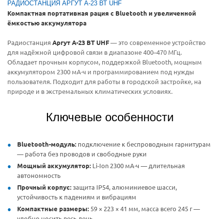
РАДИОСТАНЦИЯ АРГУТ А-23 ВТ UHF
Компактная портативная рация с Bluetooth и увеличенной
ёмкостью аккумулятора
Радиостанция
Аргут А-23 ВТ UHF
— это современное устройство
для надёжной цифровой связи в диапазоне 400–470 МГц.
Обладает прочным корпусом, поддержкой Bluetooth, мощным
аккумулятором 2300 мА·ч и программированием под нужды
пользователя. Подходит для работы в городской застройке, на
природе и в экстремальных климатических условиях.
Ключевые особенности
Bluetooth-модуль:
подключение к беспроводным гарнитурам
— работа без проводов и свободные руки
Мощный аккумулятор:
Li-Ion 2300 мА·ч — длительная
автономность
Прочный корпус:
защита IP54, алюминиевое шасси,
устойчивость к падениям и вибрациям
Компактные размеры:
59 × 223 × 41 мм, масса всего 245 г —
удобно носить весь день