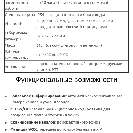
автономной
до 18 часов (в зависимости от режима)
работы
Степень защиты
IP54 — защита от пыли и брызг воды
встроенный модуль, совместим со всеми
Bluetooth
стандартными Bluetooth-гарнитурами
Габаритные
59 × 223 × 41 мм
размеры
Масса
245 г (с аккумулятором и антенной)
Рабочая
от -25 °C до +60 °C
температура
переключатель каналов, 2 программируемые
Управление
кнопки, PTT
Функциональные возможности
Голосовое информирование:
автоматическое озвучивание
номера канала и уровня заряда
CTCSS/DCS:
тональное и цифровое кодирование для
разделения групп и отсечения помех
Сканирование каналов:
поиск активного эфира
Функция VOX:
передача по голосу без нажатия PTT